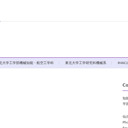
北大学工学部機械知能・航空工学科
東北大学工学研究科機械系
IMA
Co
知
平
仙台
Pho