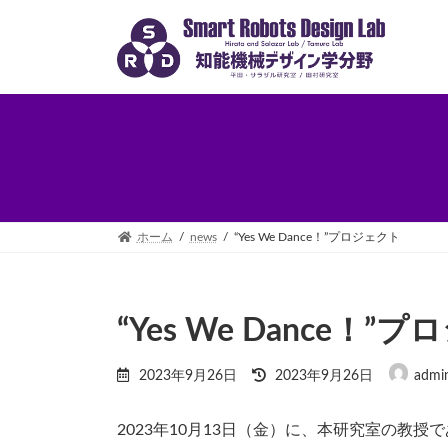
コ
ナ
ン
ビ
テ
ゲ
ン
ー
ツ
シ
へ
ョ
ス
ン
キ
に
ッ
移
プ
動
ホーム
news
“Yes We Dance！”プロジェクト
“Yes We Dance！”
最
2023年9月26日
2023年9月26日
admi
終
更
新
2023年10月13日（金）に、本研究室の教授であ
日