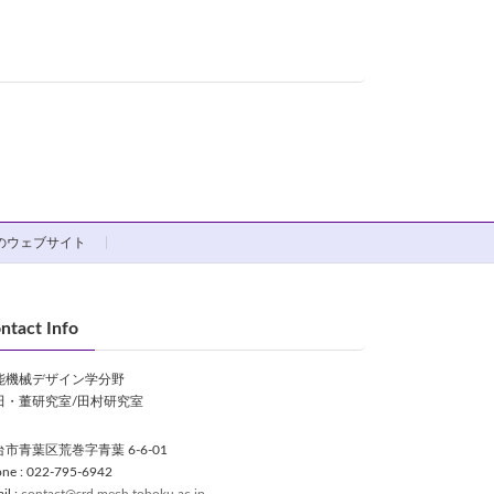
Cのウェブサイト
ntact Info
能機械デザイン学分野
田・董研究室/田村研究室
市青葉区荒巻字青葉 6-6-01
ne : 022-795-6942