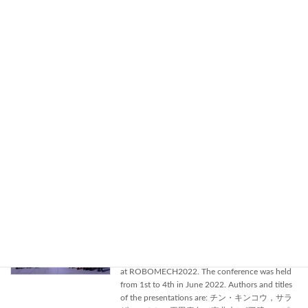
2023年10月19日
The ROBOMECH 2023 event was held at the
Nagoya International Conference Center from
June 28th (Wednesday) to July 1st (Saturday),
and our research laboratory presented a total of
8 papers. The presentation titles are as follows:
・Naho Omori (Tohoku Univ.), Saihiro
Nishimura (Kanazawa Univ.), Yasuhisa Hirata
(Tohoku Univ.), and Tetsuaki Watanabe
(Kanazawa Univ.), "剛性及び摩擦可変機能を有す
るスマートスキンの開発," Japan […]
Read more
ROBOMECH2022
publications
2022年6月9日
We made 19 presentations from our laboratory
at ROBOMECH2022. The conference was held
from 1st to 4th in June 2022. Authors and titles
of the presentations are: チン・キンコウ，サラ