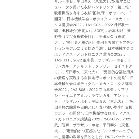
ザル・ホセ，平田泰久（東北大）,”双腕マニピ
ュレータを用いた衣類ハンドリング 第二報：
吸着機能を有する衣類”把持用“ロボットハンド
開発”，日本機械学会ロボティクス・メカトロニ
クス講演会2022，1A1-G06，2022 丹野壮一
郎，田村雄介(東北大)，大室朗，岩本太郎，菅
野崇（マツダ株式会社），平田泰久（東北
大），”歩行者と車の相互作用を考慮するアテン
ションモデルによる軌道予測”，日本機械学会ロ
ボティクス・メカトロニクス講演会2022，
1A1-H11，2022 董宗昊，サラザル・ホセ，ラ
ワンカル・アンキット，タフリシ・セイエドア
ミル，平田泰久（東北大），”受動的な福祉用具
の搬送を実現する自律走行ロボットの開発”，日
本機械学会ロボティクス・メカトロニクス講演
会2022，2A2-B06，2022 寺山隼矢，タフリ
シ・セイエドアミル，ラワンカル・アンキッ
ト，サラザル・ホセ，平田泰久（東北大），”転
倒事故の回避を目的とした寄り添い型歩行支援
ロボットの開発”，日本機械学会ロボティクス・
メカトロニクス講演会2022，2A2-C06，2022
武川智輝，サラザル・ホセ，平田泰久（東北
大），”定量的かつ直感的なゴルフボールの打ち
出し情報の教示を目的としたゴルフパッティン