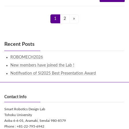
Posts
Page
Page
1
2
»
navigation
Recent Posts
ROBOMECH2026
New members have joined the Lab !
Notifivation of SI2025 Best Presentation Award
Contact Info
Smart Robotics Design Lab
Tohoku University
Aoba 6-6-01, Aramaki, Sendai 980-8579
Phone : +81-22-795-6942