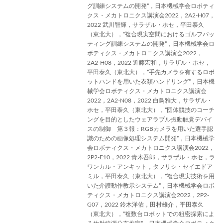
グ訓練システムの開発”，日本機械学会ロボティ
クス・メカトロニクス講演会2022，2A2-H07，
2022 武川智輝，サラザル・ホセ，平田泰久
（東北大），”複合現実空間におけるゴルフパッ
ティング訓練システムの開発”，日本機械学会ロ
ボティクス・メカトロニクス講演会2022，
2A2-H08，2022 近藤宏和，サラザル・ホセ，
平田泰久（東北大），”手先カメラを有するロボ
ットハンドを用いた衣類ハンドリング”，日本機
械学会ロボティクス・メカトロニクス講演会
2022，2A2-N08，2022 白鳥雅大，サラザル・
ホセ，平田泰久（東北大），”団体競技のコーチ
ングを目的としたウェアラブル振動触覚デバイ
スの制御 第３報：RGBカメラを用いた選手認
識のための画像処理システム開発”，日本機械学
会ロボティクス・メカトロニクス講演会2022，
2P2-E10，2022 青木吾郎，サラザル・ホセ，ラ
ワンカル・アンキット，タフリシ・セイエドア
ミル，平田泰久（東北大），”複合現実技術を用
いた介護動作教示システム”，日本機械学会ロボ
ティクス・メカトロニクス講演会2022，2P2-
G07，2022 鈴木洋佑，田村雄介，平田泰久
（東北大），”複数台ロボットでの粗密探索によ