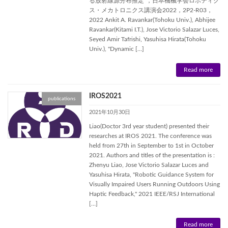
る放射線源分布推定”，日本機械学会ロボティク
ス・メカトロニクス講演会2022，2P2-R03，
2022 Ankit A. Ravankar(Tohoku Univ.), Abhijee
Ravankar(Kitami I.T.), Jose Victorio Salazar Luces,
Seyed Amir Tafrishi, Yasuhisa Hirata(Tohoku
Univ.), "Dynamic […]
Read more
IROS2021
publications
2021年10月30日
Liao(Doctor 3rd year student) presented their
researches at IROS 2021. The conference was
held from 27th in September to 1st in October
2021. Authors and titles of the presentation is :
Zhenyu Liao, Jose Victorio Salazar Luces and
Yasuhisa Hirata, "Robotic Guidance System for
Visually Impaired Users Running Outdoors Using
Haptic Feedback," 2021 IEEE/RSJ International
[…]
Read more