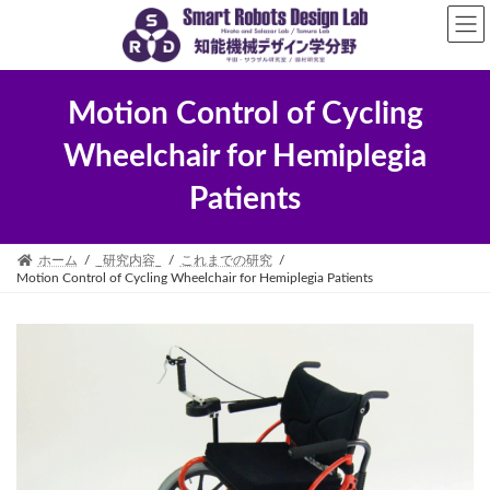
コ
ナ
ン
ビ
テ
ゲ
ン
ー
ツ
シ
Motion Control of Cycling
へ
ョ
ス
ン
キ
に
Wheelchair for Hemiplegia
ッ
移
プ
動
Patients
ホーム
_研究内容_
これまでの研究
Motion Control of Cycling Wheelchair for Hemiplegia Patients