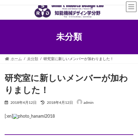
コ
ナ
ン
ビ
テ
ゲ
ン
ー
ツ
シ
へ
ョ
未分類
ス
ン
キ
に
ッ
移
プ
動
ホーム
未分類
研究室に新しいメンバーが加わりました！
研究室に新しいメンバーが加わ
りました！
最
2018年4月12日
2018年4月12日
admin
終
更
[:en]
新
日
時
: