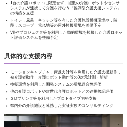
1台の介護ロボットに限定せず、複数の介護ロボットやセンサ
システムが連携して介護を行なう『協調型介護支援システム』
の構築を支援
トイレ，風呂，キッチン等を有した介護施設模擬環境や，階
段，スロープ，荒れ地等の屋外模擬環境を整備予定
VRやプロジェクタ等を利用した動的環境を模擬した介護ロボッ
ト評価システムを整備予定
具体的な支援内容
モーションキャプチャ，床反力計等を利用した介護支援動作，
被介護者動作，介護ロボット動作等の3次元計測・解析
模擬環境を利用した開発システムの環境適合性評価
他の介護ロボットや次世代介護ロボットとの連携検証評価
３Dプリンタ等を利用したプロトタイプ開発支援
県内外の介護施設と連携した実証実験のコンサルティング