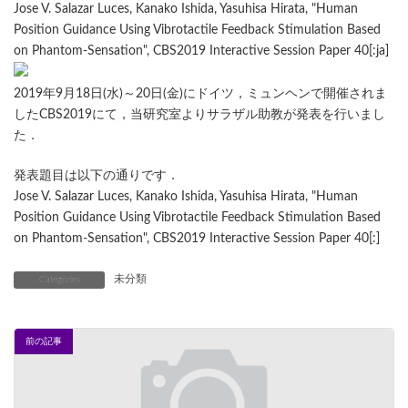
Jose V. Salazar Luces, Kanako Ishida, Yasuhisa Hirata, "Human
Position Guidance Using Vibrotactile Feedback Stimulation Based
on Phantom-Sensation", CBS2019 Interactive Session Paper 40[:ja]
2019年9月18日(水)～20日(金)にドイツ，ミュンヘンで開催されま
したCBS2019にて，当研究室よりサラザル助教が発表を行いまし
た．
発表題目は以下の通りです．
Jose V. Salazar Luces, Kanako Ishida, Yasuhisa Hirata, "Human
Position Guidance Using Vibrotactile Feedback Stimulation Based
on Phantom-Sensation", CBS2019 Interactive Session Paper 40[:]
未分類
Categories
前の記事