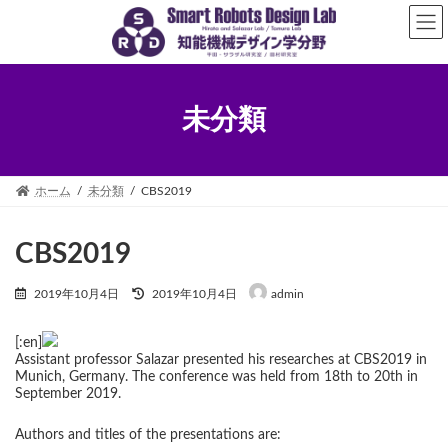
コ
ナ
ン
ビ
テ
ゲ
ン
ー
ツ
シ
へ
ョ
未分類
ス
ン
キ
に
ッ
移
プ
動
ホーム
未分類
CBS2019
CBS2019
最
2019年10月4日
2019年10月4日
admin
終
更
新
[:en]
日
Assistant professor Salazar presented his researches at CBS2019 in
時
Munich, Germany. The conference was held from 18th to 20th in
:
September 2019.
Authors and titles of the presentations are: